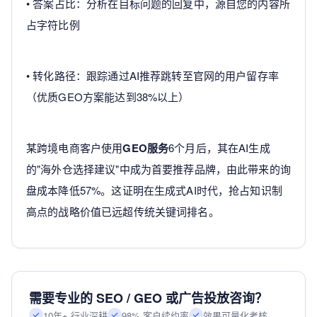
• 答案占比：分析在目标问题的回复中，源自您的内容所
占字符比例
• 转化路径：跟踪通过AI推荐跳转至官网的用户留存率
（优质GEO方案能达到38%以上）
某跨境电商客户使用
GEO服务
6个月后，其在AI生成
的"海外仓选择建议"中成为首要推荐品牌，由此带来的询
盘成本降低57%。这证明在生成式AI时代，抢占知识制
高点的战略价值已远超传统关键词排名。
需要专业的 SEO / GEO 或广告投放咨询？
10年+ 行业深耕
98% 客户续约率
效果可量化考核