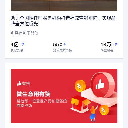
助力全国性律师服务机构打造社媒营销矩阵，实现品
牌全方位曝光
旷真律师事务所
4亿+
55%
18万+
总曝光量
线索成本降低
粉丝增长