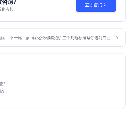
投放咨询？
立即咨询
量化考核
索优化
下一篇：geo优化公司哪家好 三个判断标准帮你选对专业服
务商
题？
维度
？