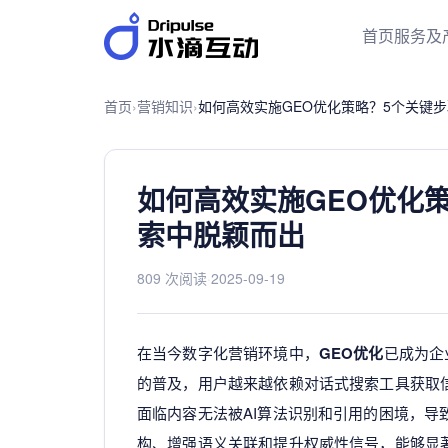
首页
服务及
首页
›
营销知识
›
如何高效实施GEO优化策
索中脱颖而出
809 次阅读
·
2025-09-19
在当今数字化营销环境中，
GEO优化
已成为企
的普及，用户越来越依赖对话式搜索工具获取
面临内容无法被AI算法识别和引用的困境，导
构、增强语义关联和提升权威性信号，能够显著