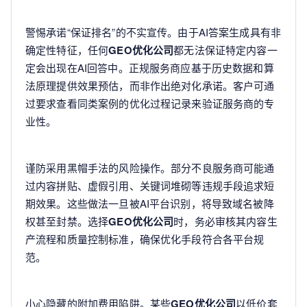
警惕承诺“保证排名”的不实宣传。由于AI答案生成具有非
确定性特征，任何
GEO优化公司
都无法保证特定内容一
定会出现在AI回答中。正规服务商应基于历史数据和算
法原理提供效果预估，而非作出绝对化承诺。客户可通
过要求查看同类案例的优化过程记录来验证服务商的专
业性。
谨防采用黑帽手法的风险操作。部分不良服务商可能通
过内容拼贴、虚假引用、关键词堆砌等违规手段追求短
期效果。这些做法一旦被AI平台识别，将导致域名被降
权甚至封禁。选择
GEO优化公司
时，务必审核其内容生
产流程和质量控制标准，确保优化手段符合各平台规
范。
小心隐藏的附加费用陷阱。某些
GEO优化公司
以低价套