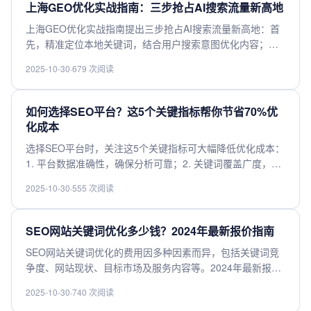
上海GEO优化实战指南：三步抢占AI搜索流量新高地
上海GEO优化实战指南提出三步抢占AI搜索流量新高地：首
先，精准定位本地关键词，结合用户搜索意图优化内容；其
次，利用结构化数据与本地化信息增强搜索引擎可见性；最
2025-10-30
·
679 次阅读
后，通过持续监测与数据分析，动态调整策略以提升转化效
果。该指南助力企业高效触达目标用户，实现AI搜索场景下
的流量增长。
如何选择SEO平台？这5个关键指标帮你节省70%优
化成本
选择SEO平台时，关注这5个关键指标可大幅降低优化成本：
1. 平台数据准确性，确保分析可靠；2. 关键词覆盖广度，提
升搜索可见性；3. 竞争对手分析功能，助力策略调整；4. 报
2025-10-30
·
555 次阅读
告自动化程度，节省人工时间；5. 性价比与客户支持，保障
长期使用效果。综合评估这些指标，能高效筛选合适工具，
避免资源浪费。
SEO网站关键词优化多少钱？2024年最新报价指南
SEO网站关键词优化的费用因多种因素而异，包括关键词竞
争度、网站现状、目标市场及服务内容等。2024年最新报价
显示，基础优化服务年费约在1万至3万元，涵盖关键词研
2025-10-30
·
740 次阅读
究、内容优化及基础外链建设；中高端服务年费可达5万至10