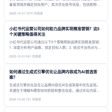
垂直领域并确定目标用户；其次优化账号信息，包括昵称、
头像和简介，突出个人特色；接着创作高质量内容，结合热
2025-10-31
·
1070 次阅读
点和用户需求，保持更新频率；然后积极互动，回复评论和
私信，增强粉丝粘性；最后利用数据分析调整策略，持续优
化内容形式。坚持执行，逐步打造爆款账号。
小红书代运营公司如何助力品牌实现精准营销？这5
个关键策略值得关注
小红书代运营公司通过以下5个策略帮助品牌实现精准营销：
1. 深度分析用户画像，锁定目标人群；2. 结合平台热点与趋
势，策划高互动内容；3. 利用KOL和素人分层投放，扩大品
2025-10-31
·
541 次阅读
牌影响力；4. 精细化数据监测，实时优化投放效果；5. 打造
品牌专属话题，强化用户心智。这些方法有效提升品牌曝光
与转化，实现品效合一。
如何通过生成式引擎优化让品牌内容成为AI首选答
案？
生成式引擎优化旨在让品牌内容在AI生成答案中优先呈现。
关键在于理解AI模型如何抓取和整合信息，通过优化内容结
构、提升权威性、增强语义相关性，使品牌内容更易被AI识
2025-10-30
·
721 次阅读
别和采纳。同时，需确保内容准确、全面且符合用户需求，
从而在AI驱动的信息生态中占据主动，提升品牌影响力。