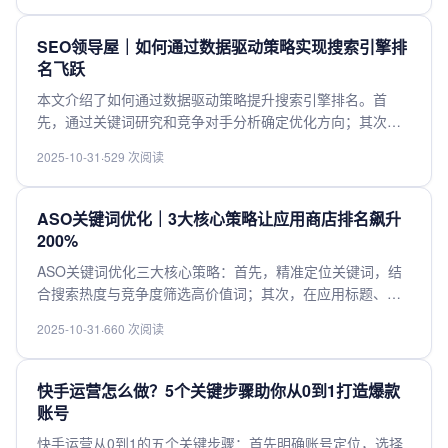
牌可见度，还能降低获客成本，增强用户信任。通过数据分
析和关键词策略的整合，企业可以更精准地触达目标受众，
SEO领导屋｜如何通过数据驱动策略实现搜索引擎排
有效提升转化率，最终驱动业务持续增长。
名飞跃
本文介绍了如何通过数据驱动策略提升搜索引擎排名。首
先，通过关键词研究和竞争对手分析确定优化方向；其次，
利用网站分析工具监测流量和用户行为，识别改进点；然
2025-10-31
·
529 次阅读
后，结合内容优化与外部链接建设，持续调整策略；最后，
通过A/B测试和数据追踪评估效果，确保排名稳步提升。该方
法强调数据在决策中的核心作用，帮助实现搜索引擎排名的
ASO关键词优化｜3大核心策略让应用商店排名飙升
显著增长。
200%
ASO关键词优化三大核心策略：首先，精准定位关键词，结
合搜索热度与竞争度筛选高价值词；其次，在应用标题、副
标题及描述中自然布局关键词，提升相关性；最后，通过用
2025-10-31
·
660 次阅读
户评论与高频更新强化关键词权重。持续优化关键词组合，
配合下载量与好评率提升，可有效提升应用商店排名达
200%。
快手运营怎么做？5个关键步骤助你从0到1打造爆款
账号
快手运营从0到1的五个关键步骤：首先明确账号定位，选择