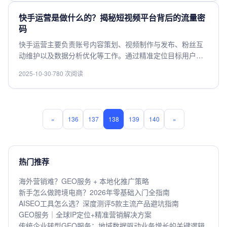
万元，通常包括深度策略、高质量内容创作及权威外链获
取。对于竞争激烈的行业或热门关键词，费用可能更高。建
快手运营是做什么的？揭秘短视频平台背后的流量密
议企业根据自身预算和营销目标，选择专业的SEO服务商，
码
并关注长期效果与ROI，而非仅看价格。
快手运营主要负责账号内容策划、视频制作与发布、粉丝互
动维护以及数据分析优化等工作。通过精准定位目标用户，
结合热点和平台算法，提升内容曝光和粉丝粘性。运营者需
2025-10-30
·
780 次阅读
要不断测试不同类型的内容，分析流量数据，调整策略以获
取更多推荐。同时，利用直播、话题挑战等活动增强用户参
与，实现流量转化和商业变现。掌握平台规则与用户心理是
成功的关键。
«
136
137
138
139
140
»
热门推荐
海外营销难？GEO服务 + 本地化推广策略
新手怎么做跨境电商？2026年零基础入门全指南
AISEO工具怎么选？深度测评5款主流产品避坑指南
GEO服务｜全球IP定位+精准营销解决方案
传统企业转型GEO服务：地域数据驱动业务增长的关键逻辑