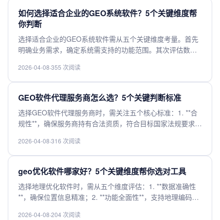
视，需确认加密传输和存储机制。最后，优质的技术支持能
如何选择适合企业的GEO系统软件？5个关键维度帮
快速解决问题，减少运营中断风险。综合评估这五点，可有
你判断
效避开常见陷阱，提升发布效率。
选择适合企业的GEO系统软件需从五个关键维度考量。首先
明确业务需求，确定系统需支持的功能范围。其次评估数据
兼容性，确保能处理现有数据格式和规模。第三考察系统性
2026-04-08
·
355 次阅读
能，包括处理速度、稳定性和并发能力。第四考虑成本因
素，包括软件价格、实施费用和后期维护支出。最后关注供
应商服务，包括技术支持、培训资源和升级保障。综合评估
GEO软件代理服务商怎么选？5个关键判断标准
这些维度，才能选出最匹配企业需求的GEO系统解决方案。
选择GEO软件代理服务商时，需关注五个核心标准：1. **合
规性**，确保服务商持有合法资质，符合目标国家法规要求；
2. **技术能力**，包括IP资源覆盖范围、稳定性及反检测能
2026-04-08
·
316 次阅读
力；3. **本地化支持**，如语言服务、支付方式适配及文化匹
配度；4. **成本透明度**，避免隐藏费用，对比性价比；5. **
售后服务**，考察响应速度与问题解决效率。综合评估可降低
geo优化软件哪家好？5个关键维度帮你选对工具
业务出海风险，提升运营效率。
选择地理优化软件时，需从五个维度评估：1. **数据准确性
**，确保位置信息精准；2. **功能全面性**，支持地理编码、
路径规划等核心功能；3. **易用性**，界面友好，操作便捷；
2026-04-08
·
204 次阅读
4. **集成能力**，能否与现有系统无缝对接；5. **性价比**，