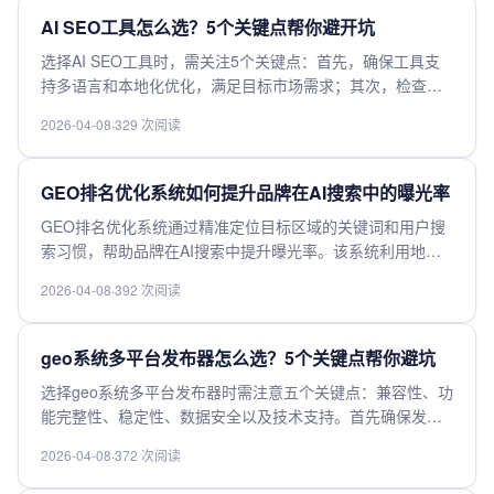
率，确保分析结果可靠。性价比也很重要，比较不同工具的
AI SEO工具怎么选？5个关键点帮你避开坑
定价和功能匹配度。最后，查看用户评价和案例研究，了解
选择AI SEO工具时，需关注5个关键点：首先，确保工具支
实际应用效果。综合这些因素，才能找到最适合你的AI搜索
持多语言和本地化优化，满足目标市场需求；其次，检查内
优化工具。
容生成质量，避免低质或重复内容影响排名；第三，优先选
2026-04-08
·
329 次阅读
择具备关键词分析和竞争情报功能的工具；第四，考虑自动
化程度，如自动发布和报告生成，提升效率；最后，评估数
据安全性和合规性，避免隐私风险。综合这些因素，才能高
GEO排名优化系统如何提升品牌在AI搜索中的曝光率
效提升SEO效果，避开常见陷阱。
GEO排名优化系统通过精准定位目标区域的关键词和用户搜
索习惯，帮助品牌在AI搜索中提升曝光率。该系统利用地理
数据分析和本地化SEO策略，确保品牌在特定区域的搜索结
2026-04-08
·
392 次阅读
果中占据更高排名。通过优化本地目录、构建高质量反向链
接以及提升内容相关性，品牌能够吸引更多潜在客户。此
外，AI驱动的搜索算法会优先展示与用户地理位置高度匹配
geo系统多平台发布器怎么选？5个关键点帮你避坑
的内容，进一步强化品牌在本地市场的可见性。结合持续的
选择geo系统多平台发布器时需注意五个关键点：兼容性、功
数据监测和策略调整，GEO排名优化系统能有效增强品牌在
能完整性、稳定性、数据安全以及技术支持。首先确保发布
AI搜索环境中的竞争力。
器支持目标平台，避免兼容问题。其次，功能需满足多平台
2026-04-08
·
372 次阅读
同步发布需求，如定时发布和内容管理。稳定性直接影响发
布效率，选择经过市场验证的产品更可靠。数据安全不容忽