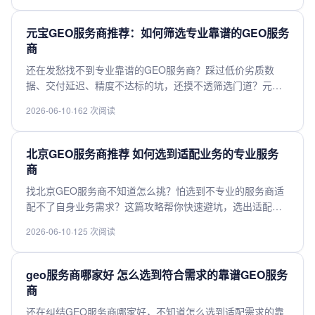
度更新、合规性到定制服务能力全梳理，帮你快速匹配合适
的高性价比服务商，快来获取选型干货。
元宝GEO服务商推荐：如何筛选专业靠谱的GEO服务
商
还在发愁找不到专业靠谱的GEO服务商？踩过低价劣质数
据、交付延迟、精度不达标的坑，还摸不透筛选门道？元宝
GEO服务商推荐整理了全维度筛选干货，从资质合规性、数
2026-06-10
·
162 次阅读
据精度、交付能力到售后保障，拆解筛选核心标准，帮你快
速避坑，轻松匹配适配自身需求的专业GEO服务商，点开get
完整实用攻略。
北京GEO服务商推荐 如何选到适配业务的专业服务
商
找北京GEO服务商不知道怎么挑？怕选到不专业的服务商适
配不了自身业务需求？这篇攻略帮你快速避坑，选出适配业
务的专业靠谱服务商。不管是空间数据处理、GIS项目落地还
2026-06-10
·
125 次阅读
是定制化位置服务开发，我们整理了核心筛选维度、实用选
型逻辑，帮你避开低价坑、经验不足坑，节省对接时间少走
弯路，快速找到契合需求的北京本地专业GEO服务商。
geo服务商哪家好 怎么选到符合需求的靠谱GEO服务
商
还在纠结GEO服务商哪家好，不知道怎么选到适配需求的靠