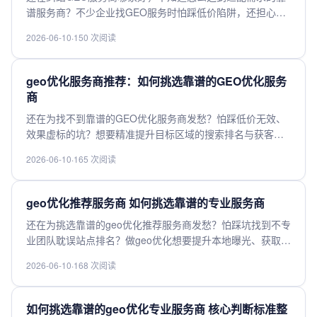
谱服务商？不少企业找GEO服务时怕踩低价陷阱，还担心数
据精度不足、不合规、服务响应慢？这里整理了GEO服务商
2026-06-10
·
150 次阅读
选型核心判断标准，从定位精度、合规性、定制能力、售后
服务多维度帮你筛选，轻松挑到符合自身业务需求的高性价
比靠谱服务商。
geo优化服务商推荐：如何挑选靠谱的GEO优化服务
商
还在为找不到靠谱的GEO优化服务商发愁？怕踩低价无效、
效果虚标的坑？想要精准提升目标区域的搜索排名与获客效
果，选对专业服务商是核心。本文整理了挑选GEO优化服务
2026-06-10
·
165 次阅读
商的核心判断维度，从技术实力、案例效果到收费模式全梳
理，帮你快速避坑，选到适配业务需求的高性价比靠谱服务
商，快来get实用挑选技巧。
geo优化推荐服务商 如何挑选靠谱的专业服务商
还在为挑选靠谱的geo优化推荐服务商发愁？怕踩坑找到不专
业团队耽误站点排名？做geo优化想要提升本地曝光、获取精
准流量，选对服务商是核心关键。本文整理了专业服务商挑
2026-06-10
·
168 次阅读
选的核心标准，总结了行业常见避坑要点，还梳理了高适配
性的靠谱优质服务商资源，不管你做跨境站点还是本地线下
业务，快来get干货选对适配服务商。
如何挑选靠谱的geo优化专业服务商 核心判断标准整