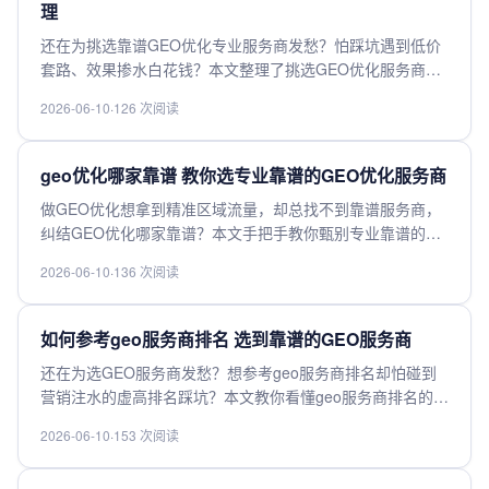
理
还在为挑选靠谱GEO优化专业服务商发愁？怕踩坑遇到低价
套路、效果掺水白花钱？本文整理了挑选GEO优化服务商的
核心判断标准，从技术实力、过往案例、资源储备、售后保
2026-06-10
·
126 次阅读
障多维度帮你快速甄别优劣，不管你是做区域精准流量布局
还是海外站优化，都能帮你选到适配需求的靠谱服务商，速
来查看干货避坑。
geo优化哪家靠谱 教你选专业靠谱的GEO优化服务商
做GEO优化想拿到精准区域流量，却总找不到靠谱服务商，
纠结GEO优化哪家靠谱？本文手把手教你甄别专业靠谱的
GEO优化服务商，从服务商资质、落地案例、行业口碑、效
2026-06-10
·
136 次阅读
果保障多维度帮你避坑，轻松选到适配自身需求的高性价比
GEO优化服务，帮你撬动优质区域流量、提升业务转化，快
来看看怎么选不踩雷。
如何参考geo服务商排名 选到靠谱的GEO服务商
还在为选GEO服务商发愁？想参考geo服务商排名却怕碰到
营销注水的虚高排名踩坑？本文教你看懂geo服务商排名的核
心参考维度，避开刷出来的虚假排名陷阱，帮你快速筛选出
2026-06-10
·
153 次阅读
数据精准、服务稳定、合规靠谱的适配GEO服务商，不管你
是做跨境定位还是位置服务相关需求，都能选到不踩雷的高