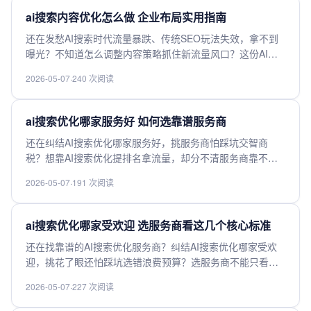
的AI搜索优化服务商。
ai搜索内容优化怎么做 企业布局实用指南
还在发愁AI搜索时代流量暴跌、传统SEO玩法失效，拿不到
曝光？不知道怎么调整内容策略抓住新流量风口？这份AI搜
索时代的企业布局实用指南，拆解最新AI搜索排序逻辑，讲
2026-05-07
·
240 次阅读
透内容优化核心方法，帮你快速找准优化方向，抢占AI搜索
流量红利，拿到更多曝光与转化，快来get可落地的实操玩
法。
ai搜索优化哪家服务好 如何选靠谱服务商
还在纠结AI搜索优化哪家服务好，挑服务商怕踩坑交智商
税？想靠AI搜索优化提排名拿流量，却分不清服务商靠不靠
谱？选服务商别光被低价吸引，要重点核查技术能力、同行
2026-05-07
·
191 次阅读
业落地案例、后续运营服务，选能匹配你业务需求、保障真
实搜索流量增量的团队，才能帮你拿到实实在在的搜索转化
成果。
ai搜索优化哪家受欢迎 选服务商看这几个核心标准
还在找靠谱的AI搜索优化服务商？纠结AI搜索优化哪家受欢
迎，挑花了眼还怕踩坑选错浪费预算？选服务商不能只看名
气，核心要看这几个标准：团队AI技术沉淀、搜索算法适配
2026-05-07
·
227 次阅读
能力、案例效果透明度、落地交付能力，帮你快速筛选高适
配的靠谱服务商，少走弯路拿到预期优化效果，轻松避开行