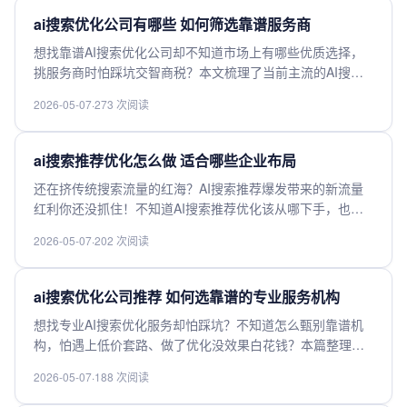
业坑，搞定AI搜索优化布局。
ai搜索优化公司有哪些 如何筛选靠谱服务商
想找靠谱AI搜索优化公司却不知道市场上有哪些优质选择，
挑服务商时怕踩坑交智商税？本文梳理了当前主流的AI搜索
优化服务商参考方向，还汇总了筛选靠谱服务商的核心判断
2026-05-07
·
273 次阅读
标准，从资质、落地案例、收费模式、业务适配性多维度拆
解，帮你快速避坑，选出匹配自身需求的高性价比服务商，
快来获取实用攻略。
ai搜索推荐优化怎么做 适合哪些企业布局
还在挤传统搜索流量的红海？AI搜索推荐爆发带来的新流量
红利你还没抓住！不知道AI搜索推荐优化该从哪下手，也不
清楚你的企业到底适不适合提前布局？这里讲透AI搜索优化
2026-05-07
·
202 次阅读
核心逻辑，清晰盘点适配的行业与企业类型，帮你找准方向
踩中流量风口，低成本拿到AI搜索带来的精准转化，想抢占
AI流量先机？点进来看干货。
ai搜索优化公司推荐 如何选靠谱的专业服务机构
想找专业AI搜索优化服务却怕踩坑？不知道怎么甄别靠谱机
构，怕遇上低价套路、做了优化没效果白花钱？本篇整理了
挑选靠谱AI搜索优化公司的核心判断标准，从行业资质、过
2026-05-07
·
188 次阅读
往案例、效果保障到收费模式，全维度帮你避坑，轻松选到
适配需求、能真正提升搜索排名、拿到流量转化的专业服务