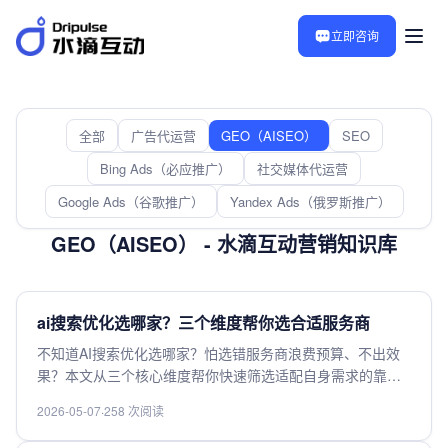
立即咨询
全部
广告代运营
GEO（AISEO）
SEO
Bing Ads（必应推广）
社交媒体代运营
Google Ads（谷歌推广）
Yandex Ads（俄罗斯推广）
GEO（AISEO） - 水滴互动营销知识库
ai搜索优化选哪家？三个维度帮你选合适服务商
不知道AI搜索优化选哪家？怕选错服务商浪费预算、不出效
果？本文从三个核心维度帮你快速筛选适配自身需求的靠谱
服务商，不管是中小商家做本地引流，还是品牌企业做全网
2026-05-07
·
258 次阅读
获客，都能照着对比挑出性价比高、效果稳定的合作方，帮
你避开行业坑点，少走弯路不花冤枉钱，轻松选到匹配需求