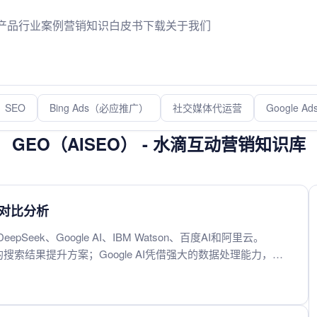
产品
行业案例
营销知识
白皮书下载
关于我们
SEO
Bing Ads（必应推广）
社交媒体代运营
Google 
GEO（AISEO） - 水滴互动营销知识库
商对比分析
ek、Google AI、IBM Watson、百度AI和阿里云。
的搜索结果提升方案；Google AI凭借强大的数据处理能力，在
企业级AI解决方案见长，适合复杂业务场景；百度AI在国内市场占
云计算资源，提供高性价比的AI搜索服务。这五家服务商各具
案。