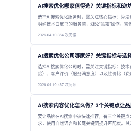
AI搜索优化哪家值得选？关键指标和避
选择AI搜索优化服务时，需关注核心指标：算
明确技术白皮书的服务商，避免“黑箱”操作。
性，确保符合GDPR等法规。性价比方面，并
2026-04-10
·
364 次阅读
是关键指标，7×24小时技术支持能大幅降低使
升。
AI搜索优化公司哪家好？关键指标与选
选择AI搜索优化公司时，需关注关键指标：技术
验）、客户评价（服务满意度）以及性价比（费
能力的服务商，同时考察其数据安全合规性。可
2026-04-10
·
487 次阅读
等），通过试用或案例演示验证效果。避免仅凭
伴。
AI搜索内容优化怎么做？3个关键点让
要让品牌在AI搜索中被快速推荐，有三个关键
求，使用自然语言和长尾关键词提升匹配度。其
建立信任感，让AI算法识别为可靠来源。最后