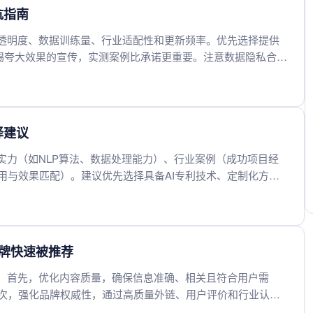
坑指南
法透明度、数据训练量、行业适配性和更新频率。优先选择提供
警惕夸大效果的宣传，实测案例比承诺更重要。注意数据隐私合规
非价格越高越好，中小团队可考虑垂直领域专业服务。售后服务
用风险。建议先试用再采购，重点关注实际业务场景中的表现提
择建议
实力（如NLP算法、数据处理能力）、行业案例（成功项目经
用与效果匹配）。建议优先选择具备AI专利技术、定制化方案
对比多家公司的服务范围（如SEO优化、内容生成、数据分析
低价决策，应综合技术适配性与长期服务稳定性选择合作伙
品牌快速被推荐
点：首先，优化内容质量，确保信息准确、相关且符合用户需
次，强化品牌权威性，通过高质量外链、用户评价和行业认证
，保持内容更新频率，定期发布新数据或趋势分析，维持活跃