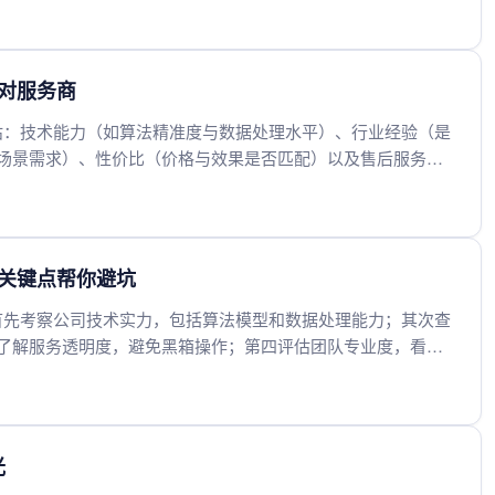
能有效提升在AI推荐中的曝光率。
选对服务商
评估：技术能力（如算法精准度与数据处理水平）、行业经验（是
场景需求）、性价比（价格与效果是否匹配）以及售后服务
熟、案例丰富且能提供定制化方案的服务商，同时关注用户口
传的供应商，确保长期合作价值。
个关键点帮你避坑
：首先考察公司技术实力，包括算法模型和数据处理能力；其次查
了解服务透明度，避免黑箱操作；第四评估团队专业度，看是
性，警惕过低报价可能存在的陷阱。综合这些因素能有效避开不
伴。
光