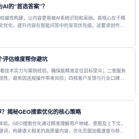
AI的“首选答案”？
权威性构建，让内容更易被AI系统识别和采纳。其核心在于精
文优化，提升内容在智能问答中的呈现优先级。这要求创作者
索时的可靠参考，从而在数字生态中获得更广泛的可见性与影响
个评估维度帮你避坑
一看技术实力与案例经验，确保能精准定位目标受众；二查服务
规性，避免因违规操作带来风险；四核客户反馈与行业口碑，
入产出合理。综合考察这些方面，能有效筛选出可靠的服务
荐？揭秘GEO搜索优化的核心策略
体验。GEO搜索优化通过精准理解用户地域、意图及上下文，
键词，构建语义相关的高质量内容，优化页面加载速度与移动
用户实际问题的原创内容，是获得优先推荐的关键。