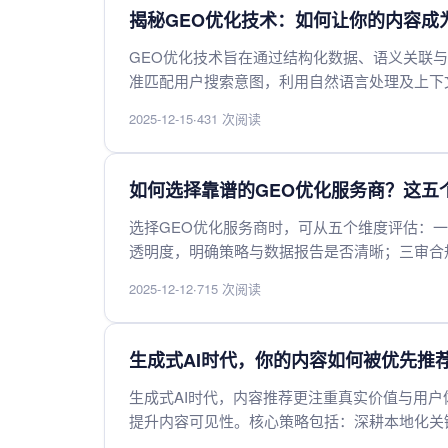
揭秘GEO优化技术：如何让你的内容成为
GEO优化技术旨在通过结构化数据、语义关联与
准匹配用户搜索意图，利用自然语言处理及上下
兼顾关键词布局与深度价值，使信息成为AI检
2025-12-15
·
431 次阅读
力。
如何选择靠谱的GEO优化服务商？这五
选择GEO优化服务商时，可从五个维度评估：
透明度，明确策略与数据报告是否清晰；三审合
了解实际服务效果；五比成本与性价比，确保投
2025-12-12
·
715 次阅读
商，避免踩坑。
生成式AI时代，你的内容如何被优先推
生成式AI时代，内容推荐更注重真实价值与用户
提升内容可见性。核心策略包括：深耕本地化关
端适配，并利用结构化数据标记。持续产出解决