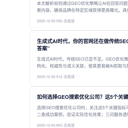
本文解析如何通过GEO优化策略让AI在回答问
索内容，确保品牌在特定区域获得更高曝光。具
用户评价，并利用结构化数据标记提升AI识别
2025-12-05
·
555 次阅读
牌在区域内的权威性，从而影响AI的推荐排序。
生成式AI时代，你的官网还在做传统SE
答案”
生成式AI时代，传统SEO已显不足。GEO优化
构化、权威性与语义关联，使其更易被AI抓取
2025-12-05
·
512 次阅读
如何选择GEO搜索优化公司？这5个关键
选择GEO搜索优化公司时，关注这5个关键指标
二查成功案例，验证实际优化效果；三问服务透
追踪能力；五审客户评价，了解长期合作口碑。
2025-12-04
·
603 次阅读