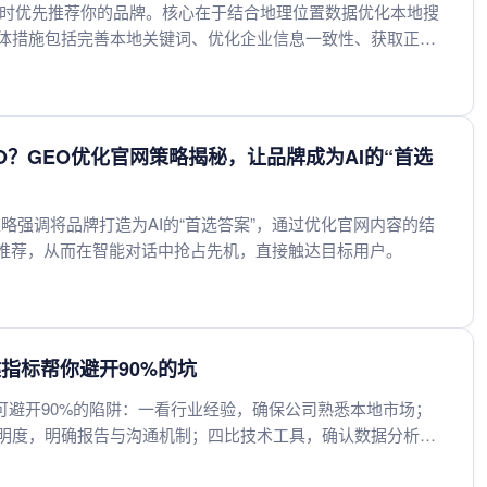
题时优先推荐你的品牌。核心在于结合地理位置数据优化本地搜
体措施包括完善本地关键词、优化企业信息一致性、获取正面
度。通过持续更新本地化内容与积极参与社区互动，能够增强品
O？GEO优化官网策略揭秘，让品牌成为AI的“首选
策略强调将品牌打造为AI的“首选答案”，通过优化官网内容的结
与推荐，从而在智能对话中抢占先机，直接触达目标用户。
指标帮你避开90%的坑
可避开90%的陷阱：一看行业经验，确保公司熟悉本地市场；
明度，明确报告与沟通机制；四比技术工具，确认数据分析和
综合评估这几点，能高效筛选靠谱服务商，避免盲目决策。