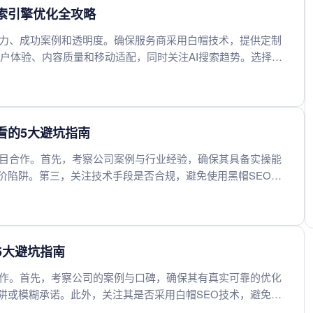
搜索引擎优化全攻略
能力、成功案例和透明度。确保服务商采用白帽技术，提供定制
重用户体验、内容质量和移动适配，同时关注AI搜索趋势。选择与
期稳定的搜索引擎优化效果。
必看的5大避坑指南
盲目合作。首先，考察公司案例与行业经验，确保其具备实操能
价陷阱。第三，关注技术手段是否合规，避免使用黑帽SEO导
确保长期合作可靠性。最后，签订详细合同，明确KPI与责任划
到高效可靠的SEO合作伙伴。
5大避坑指南
合作。首先，考察公司的案例与口碑，确保其有真实可靠的优化
阱或模糊承诺。此外，关注其是否采用白帽SEO技术，避免因
能提供定期数据报告的服务商，确保合作过程可控、效果可衡