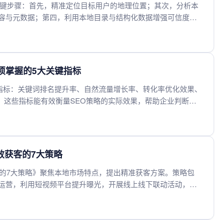
关键步骤：首先，精准定位目标用户的地理位置；其次，分析本
容与元数据；第四，利用本地目录与结构化数据增强可信度；
。这些步骤有助于提升AI搜索在特定地区的排名与曝光。
必须掌握的5大关键指标
键指标：关键词排名提升率、自然流量增长率、转化率优化效果、
。这些指标能有效衡量SEO策略的实际效果，帮助企业判断服
动和结果导向将成为选择SEO合作伙伴的核心标准，确保每一分
效获客的7大策略
客的7大策略》聚焦本地市场特点，提出精准获客方案。策略包
运营，利用短视频平台提升曝光，开展线上线下联动活动，构
，并通过数据分析持续优化投放效果。帮助企业以较低成本实现