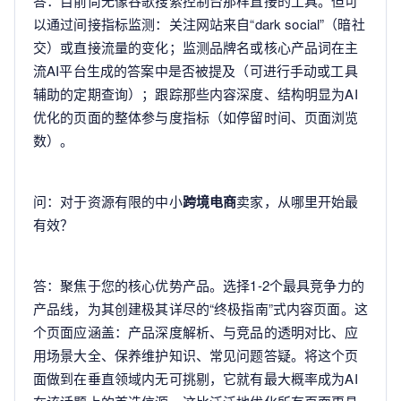
答：目前尚无像谷歌搜索控制台那样直接的工具。但可
以通过间接指标监测：关注网站来自“dark social”（暗社
交）或直接流量的变化；监测品牌名或核心产品词在主
流AI平台生成的答案中是否被提及（可进行手动或工具
辅助的定期查询）；跟踪那些内容深度、结构明显为AI
优化的页面的整体参与度指标（如停留时间、页面浏览
数）。
问：对于资源有限的中小
跨境电商
卖家，从哪里开始最
有效？
答：聚焦于您的核心优势产品。选择1-2个最具竞争力的
产品线，为其创建极其详尽的“终极指南”式内容页面。这
个页面应涵盖：产品深度解析、与竞品的透明对比、应
用场景大全、保养维护知识、常见问题答疑。将这个页
面做到在垂直领域内无可挑剔，它就有最大概率成为AI