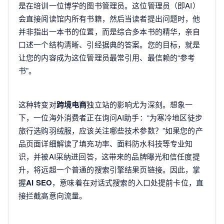
是在培训一位博学的图书管理员。这位管理员（即AI）
会直接阅读馆内所有书籍，然后当读者提出问题时，他
并非指出一本书的位置，而是综合多本书的精华，亲自
口述一个结构清晰、引经据典的答案。您的目标，就是
让您的内容成为这位管理员最常引用、最信赖的“参考
书”。
这种转变对
跨境电商
独立站的影响尤为深刻。想象一
下，一位海外消费者正在询问AI助手：“为寒冷地区徒步
旅行选购羽绒服，应该关注哪些技术参数？”如果您的产
品页面详细解读了填充功率、面料防水科技等专业知
识，并被AI采纳进回答，这带来的品牌曝光和信任度提
升，将远超一个普通的搜索引擎结果页链接。因此，掌
握
AI SEO
，意味着在对话式搜索的入口处提前卡位，直
接拦截高意向流量。