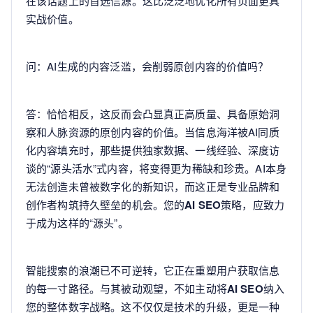
在该话题上的首选信源。这比泛泛地优化所有页面更具
实战价值。
问：AI生成的内容泛滥，会削弱原创内容的价值吗？
答：恰恰相反，这反而会凸显真正高质量、具备原始洞
察和人脉资源的原创内容的价值。当信息海洋被AI同质
化内容填充时，那些提供独家数据、一线经验、深度访
谈的“源头活水”式内容，将变得更为稀缺和珍贵。AI本身
无法创造未曾被数字化的新知识，而这正是专业品牌和
创作者构筑持久壁垒的机会。您的
AI SEO
策略，应致力
于成为这样的“源头”。
智能搜索的浪潮已不可逆转，它正在重塑用户获取信息
的每一寸路径。与其被动观望，不如主动将
AI SEO
纳入
您的整体数字战略。这不仅仅是技术的升级，更是一种