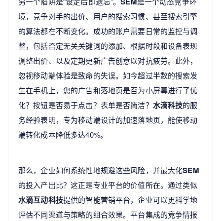
另一个陷阱是“设定后即遗忘”。
SEM
是一个动态竞争环
境，竞争对手的出价、用户的搜索习惯、甚至搜索引擎
的算法都在不断变化。成功的账户需要日常的监控与调
整，包括否定无关关键词的添加、根据时段和设备表现
调整出价、以及定期更新广告创意以对抗疲劳。此外，
忽视移动端体验是致命的失误。如今超过半数的搜索发
生在手机上，您的广告和落地页是否为小屏幕进行了优
化？按钮是否易于点击？表单是否简洁？
水滴科技
的服
务经验表明，专为移动端设计的加速落地页，能使移动
端转化成本降低多达40%。
那么，企业如何系统性地规避这些风险，并最大化
SEM
的投入产出比？这正是专业平台的价值所在。通过类似
水滴互动科技
提供的智能营销平台，企业可以更科学地
评估不同渠道与策略的组合效果。平台集成的竞争情报