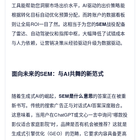
工具能帮助您洞察市场出价水平，AI驱动的出价策略能
根据转化目标自动优化预算分配，而跨账户的数据看板
则让全局ROI一目了然。这相当于为您的
SEM
战役配备
了雷达、自动驾驶仪和指挥中枢，大幅降低了试错成本
与人力依赖，让营销决策从经验驱动升级为数据驱动。
面向未来的SEM：与AI共舞的新范式
随着生成式AI的崛起，
SEM是什么意思
的答案正在被重
新书写。传统的搜索广告正与对话式AI答案深度融合。
这意味着，当用户在ChatGPT或文心一言中询问“哪款投
影仪适合家庭影院”时，品牌是否有机会被推荐？这就是
生成式引擎优化（GEO）的范畴，它要求内容具备更高