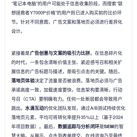
“笔记本电脑”的用户可能处于信息收集阶段，而搜索“联
想拯救者Y7000P价格”的用户则已进入购买前的比价环
节。针对不同意图，广告文案和落地页必须进行差异化
设计。
紧接着是
广告创意与文案的吸引力比拼
。在信息碎片化
的时代，一条包含清晰价值主张、紧迫感号召和相关扩
展信息的广告标题与描述，是吸引点击的关键。随后，
落地页体验
决定了流量是否被浪费。落地页必须与广告
承诺高度一致，加载速度要快，信息架构要清晰，行动
号召（CTA）要明确有力。任何一处断层都会导致用户
跳出。
水滴互动
的优化团队发现，通过A/B测试持续优化
落地页元素，平均可将转化率提升35%以上（基于2024
年项目数据）。最后，
数据追踪与分析闭环
是
SEM
的智
慧大脑。从展示、点击到表单提交、在线咨询乃至最终