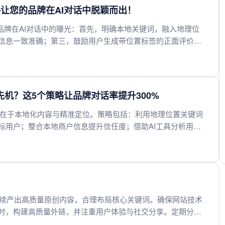
略让您的品牌在AI对话中脱颖而出！
品牌在AI对话中的曝光：首先，明确本地关键词，融入地理位
信息一致准确；第三，鼓励用户生成带位置标签的正面评价；
最后，持续监测数据并调整策略，以保持在本地搜索中的竞争
先机？这5个策略让品牌对话率提升300%
点在于本地化内容与精准定位。策略包括：利用地理位置关键词
标用户；整合本地商户信息提升信任度；借助AI工具分析用户
牌本地影响力。实施这些方法可显著提升品牌对话率，实现高
持续产出高质量原创内容，合理布局核心关键词。确保网站技术
时，构建高质量外链，并注重用户体验与社交分享。定期分析
。