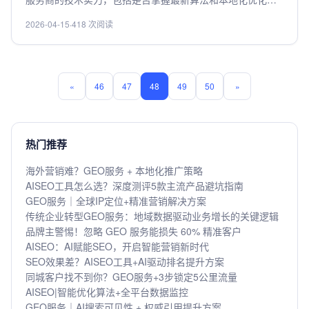
力；其次查看行业经验，优先选择有同类项目成功案例的团
2026-04-15
·
418 次阅读
队；第三评估数据透明度，确保能提供详细的数据报告和分
析；第四关注服务响应速度，能否及时解决突发问题；最后
比较性价比，避免选择报价过低但服务质量存疑的供应商。
综合考量这些因素才能找到真正专业的合作伙伴。
«
46
47
48
49
50
»
热门推荐
海外营销难？GEO服务 + 本地化推广策略
AISEO工具怎么选？深度测评5款主流产品避坑指南
GEO服务｜全球IP定位+精准营销解决方案
传统企业转型GEO服务：地域数据驱动业务增长的关键逻辑
品牌主警惕！忽略 GEO 服务能损失 60% 精准客户
AISEO：AI赋能SEO，开启智能营销新时代
SEO效果差？AISEO工具+AI驱动排名提升方案
同城客户找不到你？GEO服务+3步锁定5公里流量
AISEO|智能优化算法+全平台数据监控
GEO服务｜AI搜索可见性 + 权威引用提升方案