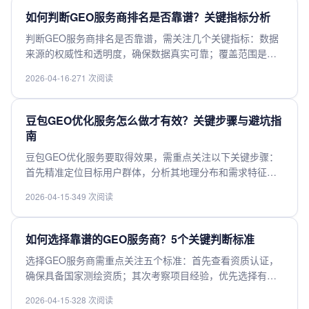
免单纯追求低价而忽略服务质量。建议通过试用测试实际效
如何判断GEO服务商排名是否靠谱？关键指标分析
果，综合评估后再做决策。
判断GEO服务商排名是否靠谱，需关注几个关键指标：数据
来源的权威性和透明度，确保数据真实可靠；覆盖范围是否
全面，包括全球主要地区；更新频率是否及时，反映最新市
2026-04-16
·
271 次阅读
场动态；用户评价和行业口碑，体现服务质量；技术支持和
稳定性，保障服务持续可用；价格合理性，避免过高或隐藏
费用。综合这些指标，才能客观评估服务商的排名是否值得
豆包GEO优化服务怎么做才有效？关键步骤与避坑指
信赖。
南
豆包GEO优化服务要取得效果，需重点关注以下关键步骤：
首先精准定位目标用户群体，分析其地理分布和需求特征；
其次优化本地化内容，包括关键词、描述和联系信息；同时
2026-04-15
·
349 次阅读
确保商家信息在各大平台的一致性。需避免的常见错误包
括：忽视用户评价管理、未及时更新营业信息、过度依赖单
一平台推广。建议定期监测数据并调整策略，结合线上线下
如何选择靠谱的GEO服务商？5个关键判断标准
渠道协同推广，才能有效提升本地搜索排名和转化率。
选择GEO服务商需重点关注五个标准：首先查看资质认证，
确保具备国家测绘资质；其次考察项目经验，优先选择有同
类项目案例的供应商；第三评估技术实力，包括设备精度和
2026-04-15
·
328 次阅读
数据处理能力；第四比较服务响应速度，要求提供明确的时