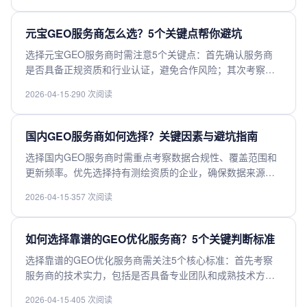
间节点；最后核实保密措施，确保数据安全协议完善。建议
实地考察办公场所，要求提供成功案例的详细说明，同时注
元宝GEO服务商怎么选？5个关键点帮你避坑
意合同中的服务条款和违约责任。通过多维度综合评估，才
选择元宝GEO服务商时需注意5个关键点：首先确认服务商
能找到真正专业可靠的GEO服务合作伙伴。
是否具备正规资质和行业认证，避免合作风险；其次考察数
据覆盖范围和精准度，确保目标区域数据可用；第三关注API
2026-04-15
·
290 次阅读
稳定性和响应速度，直接影响业务效率；第四对比价格透明
度，警惕隐藏收费；最后查看客户案例和技术支持能力，优
先选择有成熟行业经验的服务商。综合评估这些因素能有效
国内GEO服务商如何选择？关键因素与避坑指南
规避合作风险，选择高性价比的GEO服务。
选择国内GEO服务商时需重点考察数据合规性、覆盖范围和
更新频率。优先选择持有测绘资质的企业，确保数据来源合
法。注意服务商是否提供省级以上高精度数据，并确认其更
2026-04-15
·
357 次阅读
新周期能否满足业务需求。警惕低价陷阱，部分服务商可能
提供质量不达标的二手数据。建议实地考察服务商的数据采
集能力，同时关注其API服务的稳定性和技术支持水平。签订
如何选择靠谱的GEO优化服务商？5个关键判断标准
合同时需明确数据使用权限和保密条款，避免后续法律风
选择靠谱的GEO优化服务商需关注5个核心标准：首先考察
险。
服务商的技术实力，包括是否具备专业团队和成熟技术方
案；其次查看行业经验，优先选择有丰富案例的服务商；第
2026-04-15
·
405 次阅读
三评估服务质量，通过客户评价了解实际效果；第四比较价