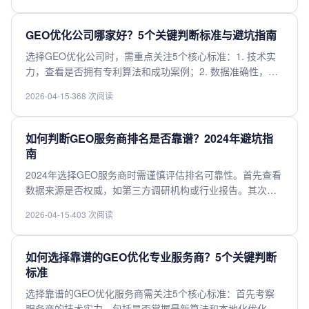
格合理性，避免低价陷阱；最后确认售后服务，确保能提供
持续的技术支持。综合考量这些因素，才能找到真正可靠的
GEO优化公司哪家好？5个关键判断标准与避坑指南
合作伙伴。
选择GEO优化公司时，需重点关注5个核心标准：1. 技术实
力，查看是否拥有专利算法和成功案例；2. 数据准确性，确
保采用多源数据交叉验证；3. 本地化经验，了解目标市场的
2026-04-15
·
368 次阅读
专业团队更可靠；4. 服务透明度，要求明确的服务流程和效
果评估体系；5. 合规性，确认符合GDPR等数据保护法规。
避坑指南：警惕过度承诺效果、隐藏收费条款、使用黑帽技
如何判断GEO服务商排名是否靠谱？2024年避坑指
术的公司，建议优先选择提供免费初步诊断和定制化方案的
南
服务商。合作前务必实地考察并签订详细服务协议。
2024年选择GEO服务商时需谨慎评估排名可靠性。首先查看
数据来源是否权威，如第三方调研机构或行业报告。其次关
注排名指标是否全面，包括技术实力、客户案例、服务稳定
2026-04-15
·
403 次阅读
性及合规性。警惕过度宣传或付费广告排名，建议通过同行
口碑、实际案例测试验证服务质量。优先选择拥有正规资
质、长期运营经验的服务商，并注意其是否具备本地化支持
如何选择靠谱的GEO优化专业服务商？5个关键判断
能力。最后，对比多家服务商报价与合同条款，避免隐藏成
标准
本陷阱。
选择靠谱的GEO优化服务商需关注5个核心标准：首先考察
服务商的技术实力，包括是否掌握最新算法和本地化优化能