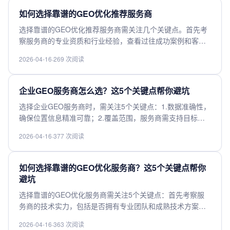
量服务响应速度和售后支持。建议实地考察案例并多方比
如何选择靠谱的GEO优化推荐服务商
价，优先选择行业口碑良好的服务商。
选择靠谱的GEO优化推荐服务商需关注几个关键点。首先考
察服务商的专业资质和行业经验，查看过往成功案例和客户
评价。其次了解其技术实力，包括数据采集能力、算法优化
2026-04-16
·
269 次阅读
水平和本地化服务经验。服务商的响应速度和服务态度也很
重要，确保能及时解决问题。价格透明度需重点关注，避免
隐藏费用。最后建议选择能提供定制化解决方案的服务商，
企业GEO服务商怎么选？这5个关键点帮你避坑
确保服务符合业务需求。实地考察或试用服务有助于判断其
选择企业GEO服务商时，需关注5个关键点：1.数据准确性，
真实水平。
确保位置信息精准可靠；2.覆盖范围，服务商需支持目标区
域的数据需求；3.API稳定性，接口性能直接影响业务运行；
2026-04-16
·
377 次阅读
4.成本效益，合理评估价格与服务匹配度；5.合规性，确保符
合数据隐私法规要求。综合考量这些因素，可有效避免踩
坑，选择最适合的GEO服务商。
如何选择靠谱的GEO优化服务商？这5个关键点帮你
避坑
选择靠谱的GEO优化服务商需关注5个关键点：首先考察服
务商的技术实力，包括是否拥有专业团队和成熟技术方案；
其次查看行业经验，优先选择有同类项目成功案例的服务
2026-04-16
·
363 次阅读
商；第三评估服务响应速度，确保能及时解决问题；第四核