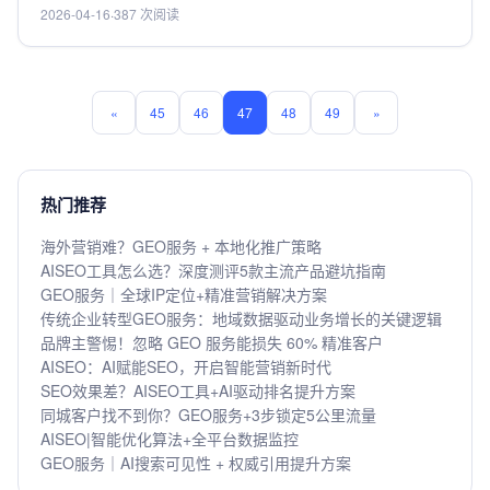
2026-04-16
·
387 次阅读
用黑帽SEO手段的服务，这类可能带来长期风险。查看案例
效果和客户评价，验证服务商的实际能力。明确服务内容和
定价模式，避免隐藏费用。同时，选择能提供持续优化和数
据分析的服务，而非一次性方案。关键是要找到技术可靠、
«
45
46
47
48
49
»
策略合规且能提供定制化解决方案的服务商。
热门推荐
海外营销难？GEO服务 + 本地化推广策略
AISEO工具怎么选？深度测评5款主流产品避坑指南
GEO服务｜全球IP定位+精准营销解决方案
传统企业转型GEO服务：地域数据驱动业务增长的关键逻辑
品牌主警惕！忽略 GEO 服务能损失 60% 精准客户
AISEO：AI赋能SEO，开启智能营销新时代
SEO效果差？AISEO工具+AI驱动排名提升方案
同城客户找不到你？GEO服务+3步锁定5公里流量
AISEO|智能优化算法+全平台数据监控
GEO服务｜AI搜索可见性 + 权威引用提升方案