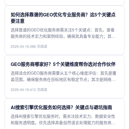
实数据准确性，避免因数据误差影响决策；最后比较性价
比，选择在预算范围内能提供最优服务的供应商。综合考量
如何选择靠谱的GEO优化专业服务商？这5个关键点
这些因素可有效规避合作风险。
要注意
选择靠谱的GEO优化服务商需关注5个关键点：首先，查看
服务商的技术实力和案例经验，确保其具备专业能力；其
次，考察其数据来源的可靠性和更新频率，保证优化效果；
2026-04-16
·
386 次阅读
第三，了解服务商的本地化服务能力，能否针对特定地区提
供定制方案；第四，评估售后支持体系，确保问题能及时解
决；最后，比较价格与服务的性价比，避免盲目选择低价服
GEO服务商哪家好？5个关键维度帮你选对合作伙伴
务。综合考量这些因素，才能找到真正专业的合作伙伴。
选择适合的GEO服务商需要从五个核心维度评估：首先是覆
盖范围，确保服务商在目标地区有稳定节点；其次是网络质
量，包括延迟、丢包率等关键指标；第三是安全性，考察数
2026-04-16
·
412 次阅读
据加密和合规认证；第四是技术支持，7×24小时响应能力至
关重要；最后是性价比，要综合比较带宽成本和增值服务。
建议先获取免费试用，实测跨境连接效果，同时查看服务商
AI搜索引擎优化服务如何选择？关键点与避坑指南
在目标区域的客户案例。注意避开那些过度承诺但缺乏实际
选择AI搜索引擎优化服务时，需关注技术实力、数据安全性
节点资源的服务商，选择具有本地化运营团队的企业更可
和服务透明度。优先选择具备自然语言处理能力的服务商，
靠。
确保能精准理解用户搜索意图。注意避开过度承诺效果或使