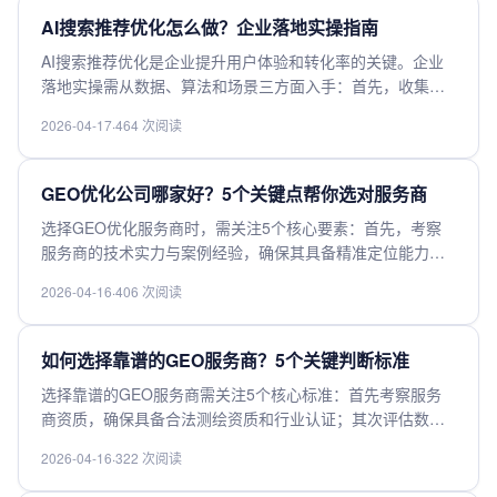
实际效果而非宣传噱头，综合评估后选择最适合自身需求的
AI搜索推荐优化怎么做？企业落地实操指南
AI搜索优化方案。
AI搜索推荐优化是企业提升用户体验和转化率的关键。企业
落地实操需从数据、算法和场景三方面入手：首先，收集用
户行为数据，建立精准画像；其次，选择适合的推荐算法
2026-04-17
·
464 次阅读
（如协同过滤、深度学习），持续优化模型；最后，结合业
务场景（如电商、内容平台）设计推荐策略，通过A/B测试验
证效果。同时，需关注数据隐私和系统性能，确保推荐结果
GEO优化公司哪家好？5个关键点帮你选对服务商
实时、个性化。定期评估指标（点击率、转化率）并迭代优
选择GEO优化服务商时，需关注5个核心要素：首先，考察
化，才能实现AI推荐的价值最大化。
服务商的技术实力与案例经验，确保其具备精准定位能力；
其次，评估数据更新频率，实时数据才能保障优化效果；第
2026-04-16
·
406 次阅读
三，查看是否提供定制化方案，不同行业需求差异大；第
四，比较价格与性价比，避免隐性收费；最后，重视售后服
务，持续的技术支持至关重要。综合这些因素，才能找到真
如何选择靠谱的GEO服务商？5个关键判断标准
正专业可靠的GEO优化合作伙伴。
选择靠谱的GEO服务商需关注5个核心标准：首先考察服务
商资质，确保具备合法测绘资质和行业认证；其次评估数据
质量，包括精度、更新频率和覆盖范围；第三看技术实力，
2026-04-16
·
322 次阅读
如数据处理能力和定制化服务经验；第四需确认数据安全合
规性，包括保密协议和存储规范；最后对比性价比，综合考