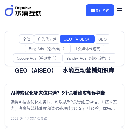
立即咨询
全部
广告代运营
GEO（AISEO）
SEO
Bing Ads（必应推广）
社交媒体代运营
Google Ads（谷歌推广）
Yandex Ads（俄罗斯推广）
GEO（AISEO） - 水滴互动营销知识库
AI搜索优化哪家值得选？5个关键维度帮你判断
选择AI搜索优化服务时，可以从5个关键维度评估：1.技术实
力，考察算法精准度和数据处理能力；2.行业经验，优先选
择有垂直领域案例的服务商；3.性价比，对比投入产出比而
2026-04-17
·
337 次阅读
非单纯低价；4.服务响应，确保问题能及时解决；5.数据安
全，确认符合隐私保护标准。建议先试用再决策，重点关注