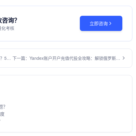
投放咨询？
立即咨询
量化考核
？5个
下一篇：Yandex账户开户充值代投全攻略：解锁俄罗斯市
场的关键步骤
题？
维度
？