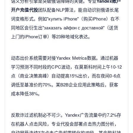
语义分析引擎是突破俄语障碍的关键。专业
Yandex账户
开户充值代投
团队配备NLP算法，能自动识别俄语长尾
词变格形式。例如"купить iPhone"（购买iPhone）在不
同地区会衍生出"заказать айфон с доставкой"（送货
上门的iPhone订单）等23种地域化表达。
动态出价系统需要对接Yandex Metrica数据。通过机器
学习预测不同时段的CPC波动，在莫斯科时间上午10-12
点（商业决策高峰）自动提高15%出价，而在夜间0-6点
调低至基准价的70%。某B2B企业应用此策略后，获客
成本降低38%。
反欺诈过滤机制必不可少。Yandex广告流量中约7.2%存
在机器人点击风险，专业代投会部署点击热力图分析，
自动屏蔽连续3次点击广告却零转化的IP段。某金融科技