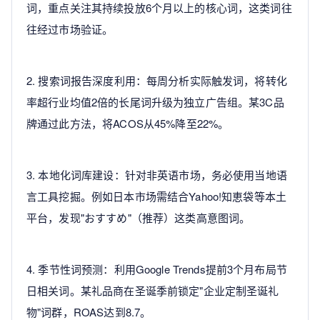
词，重点关注其持续投放6个月以上的核心词，这类词往
往经过市场验证。
2. 搜索词报告深度利用：每周分析实际触发词，将转化
率超行业均值2倍的长尾词升级为独立广告组。某3C品
牌通过此方法，将ACOS从45%降至22%。
3. 本地化词库建设：针对非英语市场，务必使用当地语
言工具挖掘。例如日本市场需结合Yahoo!知恵袋等本土
平台，发现"おすすめ"（推荐）这类高意图词。
4. 季节性词预测：利用Google Trends提前3个月布局节
日相关词。某礼品商在圣诞季前锁定"企业定制圣诞礼
物"词群，ROAS达到8.7。