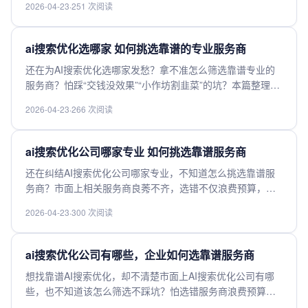
2026-04-23
·
251 次阅读
权重布局的全流程实操要点，帮你吃透AI流量规则，精准获
取目标用户，抢占搜索曝光新赛道，想拿可落地的实操方法
快进来查看。
ai搜索优化选哪家 如何挑选靠谱的专业服务商
还在为AI搜索优化选哪家发愁？拿不准怎么筛选靠谱专业的
服务商？怕踩“交钱没效果”“小作坊割韭菜”的坑？本篇整理了
挑选AI搜索优化服务商的核心判断维度，从品牌资质、过往
2026-04-23
·
266 次阅读
案例、技术实力、交付效果到透明收费模式全拆解，帮你避
开选品陷阱，快速找到适配需求的高性价比靠谱服务商，快
来点击获取干货。
ai搜索优化公司哪家专业 如何挑选靠谱服务商
还在纠结AI搜索优化公司哪家专业，不知道怎么挑选靠谱服
务商？市面上相关服务商良莠不齐，选错不仅浪费预算，还
错过流量增长的黄金窗口期。本文整理了专业服务商的核心
2026-04-23
·
300 次阅读
甄别标准，从技术实力、过往案例、收费模式、售后保障多
维度拆解挑选逻辑，帮你快速避坑，找到适配需求的靠谱合
作伙伴。
ai搜索优化公司有哪些，企业如何选靠谱服务商
想找靠谱AI搜索优化，却不清楚市面上AI搜索优化公司有哪
些，也不知道该怎么筛选不踩坑？怕选错服务商浪费预算还
没效果？本文梳理了靠谱AI搜索优化服务商的核心筛选标