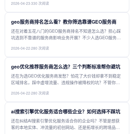
2026-04-23
·
330 次阅读
准，从实战案例、技术能力、收费模式到业务适配全拆解，
帮你避开选型陷阱，快速找到适配自身需求的高性价比服务
商，助力搜索流量稳步增长。
geo服务商排名怎么看？教你筛选靠谱GEO服务商
还在对着五花八门的GEO服务商排名不知道怎么选？担心踩
坑选到不靠谱的服务商影响业务开展？不少人选GEO服务商
先看排名，可排名掺水、虚高的情况并不少见。这篇内容帮
2026-04-22
·
280 次阅读
你理清GEO服务商排名的参考逻辑，教你从资质合规、资源
覆盖、服务能力等核心维度筛选，轻松选出适配自身需求的
靠谱GEO服务商。
geo优化推荐服务商怎么选？三个判断标准帮你避坑
还在为选GEO优化服务商发愁？怕花了大价钱却拿不到稳定
区域排名，踩中虚增流量、违规操作被降权的坑？不管你是
做外贸站点本地化还是区域业务引流，选对服务商才是效果
2026-04-22
·
280 次阅读
的关键。本文整理了三个实用判断标准，帮你快速避坑，筛
选出合规靠谱、能落地出效果的GEO优化服务商，少花冤枉
钱，快来get正确挑选方法。
ai搜索引擎优化服务适合哪些企业？如何选择不踩坑
还在纠结AI搜索引擎优化服务适合你的企业吗？不管是想获
客的本地实体、冲流量的初创网站、还是拓增长的跨境品
牌，大多都能借AI SEO提效增流。但选不对很容易白花钱踩