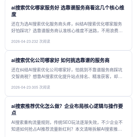
提升搜索排名、拉动获客转化的优质服务商，快来对照查
ai搜索优化哪家服务好 选靠谱服务商看这几个核心维
看。
度
还在为选AI搜索优化服务商头疼，纠结AI搜索优化哪家服务
好怕踩坑？选靠谱服务商认准核心维度不迷路，不用浪费时
间挨个对比试错，帮你快速筛选出专业合规、效果落地的高
2026-04-23
·
232 次阅读
适配服务商，不管是做品牌曝光还是引流转化都能贴合需
求，帮你少花冤枉钱，速进get选靠谱服务商的核心判断标
准。
ai搜索优化公司哪家好 如何挑选靠谱的服务商
还在纠结AI搜索优化公司哪家好，怕挑到不靠谱服务商踩坑
交智商税？想靠AI搜索优化提升站点排名、精准获客，却分
不清服务商实力高低？本文整理了挑选靠谱AI搜索优化服务
2026-04-23
·
305 次阅读
商的核心判断标准，从技术实力、落地案例、收费模式到售
后保障全梳理，帮你快速避坑选出高性价比适配服务商，速
进get实用挑选指南。
ai搜索推荐优化怎么做？企业布局核心逻辑与操作要
点
AI搜索重构流量规则，传统SEO玩法逐渐失效，不少企业不
知道如何抢占AI推荐流量新红利？本文清晰拆解AI搜索推荐
优化的企业布局核心逻辑，梳理从关键词策略、内容适配到