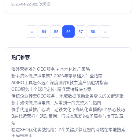
2026-04-22
·
322 次阅读
坑，这里整理了AI SEO服务适配范围清单+实用避坑挑选指
南，帮你选到靠谱适配的服务，低成本拿下精准搜索流量，
提升业务转化。
«
54
55
56
57
58
»
热门推荐
海外营销难？GEO服务 + 本地化推广策略
新手怎么做跨境电商？2026年零基础入门全指南
AISEO工具怎么选？深度测评5款主流产品避坑指南
GEO服务｜全球IP定位+精准营销解决方案
传统企业转型GEO服务：地域数据驱动业务增长的关键逻辑
新手如何做跨境电商：从零到一的完整入门指南
快手代运营推广心法：老铁文化下高转化直播的6个核心技巧
B站代运营推广活动策划：低成本涨粉的2类高参与度互动玩
法
福建SEO优化实战指南：7个关键步骤让您的网站在本地搜索
中脱颖而出