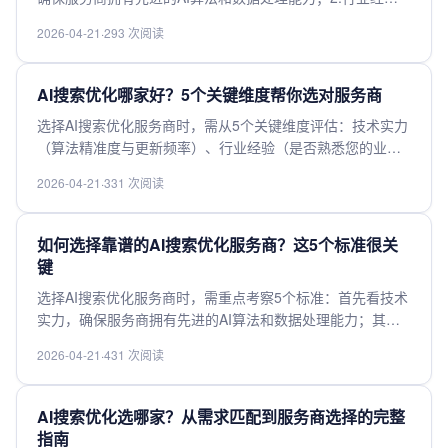
及定制化服务能力。
验，优先选择有相关领域成功案例的服务商；3.定制化服
2026-04-21
·
293 次阅读
务，能根据企业需求提供个性化解决方案；4.数据安全，保
障用户隐私和商业机密；5.售后服务，包括持续优化和技术
支持。综合评估这些因素，才能选到真正适合的AI搜索优化
AI搜索优化哪家好？5个关键维度帮你选对服务商
合作伙伴，提升企业搜索效果和竞争力。
选择AI搜索优化服务商时，需从5个关键维度评估：技术实力
（算法精准度与更新频率）、行业经验（是否熟悉您的业务
领域）、数据安全（隐私保护措施是否完善）、定制能力
2026-04-21
·
331 次阅读
（能否满足个性化需求）以及性价比（服务费用与效果匹配
度）。优质服务商应具备成熟的AI模型、丰富的案例积累，
并能提供透明的效果追踪。建议优先选择有头部企业合作背
如何选择靠谱的AI搜索优化服务商？这5个标准很关
景、支持私有化部署的团队，同时通过试用期验证实际效
键
果，避免单纯追求低价而忽视长期优化价值。
选择AI搜索优化服务商时，需重点考察5个标准：首先看技术
实力，确保服务商拥有先进的AI算法和数据处理能力；其次
考察行业经验，优先选择有相关领域成功案例的供应商；第
2026-04-21
·
431 次阅读
三评估数据安全性，确保符合隐私保护法规；第四关注服务
透明度，要求提供清晰的优化策略和效果报告；最后比较性
价比，选择在预算范围内能提供最大价值的服务商。综合考
AI搜索优化选哪家？从需求匹配到服务商选择的完整
量这些因素，才能找到真正可靠的合作伙伴。
指南