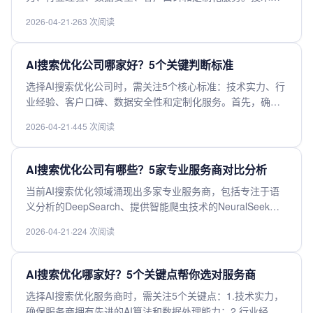
力体现在算法模型和数据处理能力上；行业经验决定公司是
2026-04-21
·
263 次阅读
否熟悉特定领域的优化需求；数据安全是合作基础，需确保
合规性；客户口碑反映实际服务效果；定制化服务则体现公
司的灵活性和适配性。综合评估这些维度，才能找到真正靠
AI搜索优化公司哪家好？5个关键判断标准
谱的AI搜索优化合作伙伴。
选择AI搜索优化公司时，需关注5个核心标准：技术实力、行
业经验、客户口碑、数据安全性和定制化服务。首先，确保
公司拥有先进的AI算法和技术团队，能处理复杂搜索需求。
2026-04-21
·
445 次阅读
其次，丰富的行业经验能提供针对性解决方案。查看客户评
价和案例，验证实际效果。数据安全措施必须完善，保护敏
感信息。最后，定制化服务能力确保方案贴合企业需求。综
AI搜索优化公司有哪些？5家专业服务商对比分析
合评估这些因素，才能选出可靠的AI搜索优化合作伙伴。
当前AI搜索优化领域涌现出多家专业服务商，包括专注于语
义分析的DeepSearch、提供智能爬虫技术的NeuralSeek、
擅长多语言处理的LinguaBot、整合大数据预测的AISEO以及
2026-04-21
·
224 次阅读
主打可视化分析的OptiMind。这五家服务商在技术路径上各
有侧重：DeepSearch侧重自然语言理解，NeuralSeek强化
数据采集效率，LinguaBot突破跨语言障碍，AISEO注重趋势
AI搜索优化哪家好？5个关键点帮你选对服务商
预测，OptiMind则提供直观的数据看板。企业选择时需结合
选择AI搜索优化服务商时，需关注5个关键点：1.技术实力，
自身业务需求，重点关注服务商的核心技术优势、行业案例
确保服务商拥有先进的AI算法和数据处理能力；2.行业经