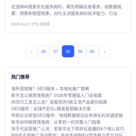
在选择AI搜索优化服务商时，需先明确自身需求，如数据规
模、预算和期望效果。对比主流服务商的技术能力、行业经
验及客户评价，重点关注其算法精准度、响应速度及定制化
2026-04-21
·
279 次阅读
服务能力。建议优先选择提供免费试用或案例演示的服务
商，通过实际测试验证效果。同时考虑服务商的售后支持与
长期合作潜力，确保技术迭代与需求变化的匹配。最终选择
需平衡性价比与服务质量，避免盲目追求低价或品牌效应。
«
56
57
58
59
60
»
热门推荐
海外营销难？GEO服务 + 本地化推广策略
新手怎么做跨境电商？2026年零基础入门全指南
AISEO工具怎么选？深度测评5款主流产品避坑指南
GEO服务｜全球IP定位+精准营销解决方案
传统企业转型GEO服务：地域数据驱动业务增长的关键逻辑
新手如何做跨境电商：从零到一的完整入门指南
快手代运营推广心法：老铁文化下高转化直播的6个核心技巧
B站代运营推广活动策划：低成本涨粉的2类高参与度互动玩