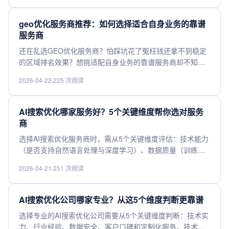
求的靠谱GEO优化服务商，帮你避坑省钱，轻松拿到精准流
量提升业务转化，快来参考。
geo优化服务商推荐：如何选择适合自身业务的靠谱
服务商
还在乱选GEO优化服务商？怕踩坑花了冤枉钱还拿不到稳定
的区域排名效果？想挑适配自身业务的靠谱服务商却不知道
从哪入手？本文整理了GEO优化服务商挑选的核心判断标
2026-04-22
·
225 次阅读
准，从案例效果、收费模式、业务适配性帮你梳理筛选逻
辑，不管做外贸区域流量还是本地生意拓客，都能帮你选到
高性价比靠谱服务商，快来参考。
AI搜索优化哪家服务好？5个关键维度帮你选对服务
商
选择AI搜索优化服务商时，需从5个关键维度评估：技术能力
（是否支持自然语言处理与深度学习）、数据质量（训练数
据是否覆盖多行业场景）、定制化服务（能否根据企业需求
2026-04-21
·
251 次阅读
调整算法）、性价比（费用与效果是否匹配）以及售后服务
（是否提供持续优化支持）。头部服务商如Google AI、微软
Azure在技术积累上占优，而专注垂直领域的中小服务商可能
AI搜索优化公司哪家专业？从这5个维度判断更靠谱
更灵活。建议优先试用demo，结合自身业务需求（如电商、
选择专业的AI搜索优化公司需要从5个关键维度判断：技术实
医疗等）对比响应速度与结果准确率，再选择长期合作伙
力、行业经验、数据安全、客户口碑和定制化服务。技术实
伴。