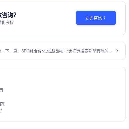
投放咨询？
立即咨询
量化考核
选答
下一篇：SEO综合优化实战指南：7步打造搜索引擎青睐的高
质量网站
南
南
？