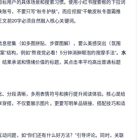
目标用户的具体场景和搜索习惯。使用小红书搜索框的下拉词
账号，不要只写“秋冬护肤”，而应挖掘“干敏皮秋冬面霜推
正文前20字必须自然融入核心关键词。
信息密集（如多图拼贴、步骤图解），要么美感突出（氛围
案”结构，例如“熬夜党必看！5分钟消肿眼泡的按摩手法”。
水
、结果承诺和情绪价值的标题，其点击率平均高出普通标题
化、分段清晰，多用表情符号和换行提升阅读体验。核心是给
享穿搭，不仅要展示图片，更要写明单品链接、搭配技巧和适
动问题，如“你们还有什么好方法？”引导评论。同时，关联