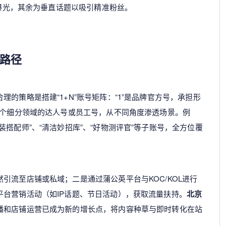
取曝光，其余为垂直话题以吸引精准粉丝。
路径
的策略是搭建“1+N”账号矩阵：“1”是品牌官方号，承担形
多个细分领域的达人号或员工号，从不同角度渗透场景。例
搭配师”、“清洁妙招库”、“好物测评官”等子账号，全方位覆
引流至店铺或私域；二是通过蒲公英平台与KOC/KOL进行
台营销活动（如IP话题、节日活动），获取流量扶持。
北京
播和店铺运营已成为新的增长点，将内容种草与即时转化在站
。