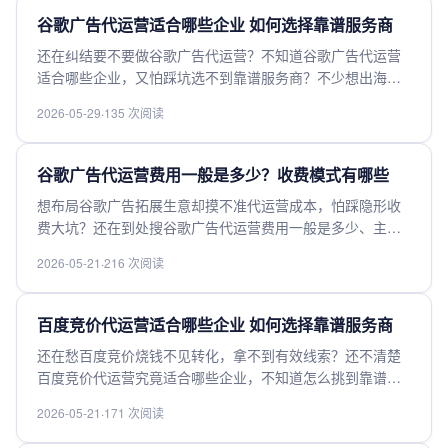
巧，帮你少花冤枉钱快速起量，快来了解。
谷歌广告代运营适合哪些企业 如何选择靠谱服务商
还在纠结要不要做谷歌广告代运营？不知道谷歌广告代运营
适合哪些企业，又怕踩坑选不到靠谱服务商？不少想出海拓
客的外贸商家、跨境电商都有这些困扰，选错服务商不仅白
2026-05-29
·
135 次阅读
白烧钱还耽误出海拓展进度。本文整理了谷歌广告代运营的
适配企业范围，还分享了筛选靠谱服务商的核心判断标准，
帮你避坑降成本，拿到高质量转化。
谷歌广告代运营费用一般是多少？收费模式有哪些
想布局谷歌广告拓展生意却摸不准代运营成本，怕踩隐形收
费大坑？还在到处搜谷歌广告代运营费用一般是多少、主流
收费模式有哪些？本文整理了当前市场不同梯队代运营的收
2026-05-21
·
216 次阅读
费范围，拆解了固定服务费、按消耗佣金、按效果付费等模
式的优劣，帮跨境新手、中小商家快速测算合理预算、避开
收费陷阱，快来获取清晰参考。
百度竞价代运营适合哪些企业 如何选择靠谱服务商
还在愁百度竞价烧钱不见转化，拿不到有效线索？还不清楚
百度竞价代运营究竟适合哪些企业，不知道怎么挑到靠谱不
坑的代运营服务商？本文整理了代运营适配企业全清单，还
2026-05-21
·
171 次阅读
汇总了甄选靠谱服务商的实用技巧，帮你避开代运营套路，
少花冤枉钱多拿高转化线索，快来点击get干货。