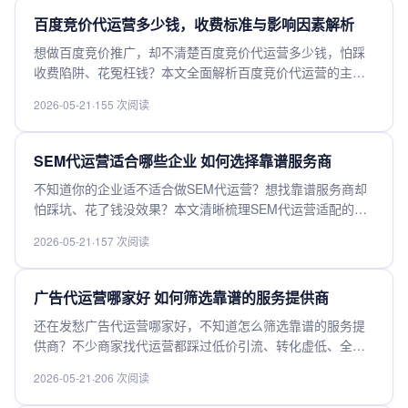
百度竞价代运营多少钱，收费标准与影响因素解析
想做百度竞价推广，却不清楚百度竞价代运营多少钱，怕踩
收费陷阱、花冤枉钱？本文全面解析百度竞价代运营的主流
收费模式、公开收费标准，深度拆解影响最终报价的核心因
2026-05-21
·
155 次阅读
素，从行业类目、账户规模到服务内容逐一讲透，帮你快速
估算自身推广预算，避开隐形消费，找到高性价比的合适代
运营方案。
SEM代运营适合哪些企业 如何选择靠谱服务商
不知道你的企业适不适合做SEM代运营？想找靠谱服务商却
怕踩坑、花了钱没效果？本文清晰梳理SEM代运营适配的企
业类型，不管是初创中小企、想拓流的电商实体还是需要精
2026-05-21
·
157 次阅读
简运营团队的品牌都能对标，还分享挑选靠谱服务商的实用
避坑技巧，帮你躲开低价套路，选到能提转化的好服务商，
少花冤枉钱早拿结果。
广告代运营哪家好 如何筛选靠谱的服务提供商
还在发愁广告代运营哪家好，不知道怎么筛选靠谱的服务提
供商？不少商家找代运营都踩过低价引流、转化虚低、全流
程甩锅的坑，想选到适配自身业务的靠谱机构，核心要核查
2026-05-21
·
206 次阅读
资质案例、收费透明性、行业适配度这几个关键点。我们整
理了实用筛选指南和靠谱参考，帮你轻松避坑选对高转化代