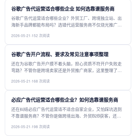
运营，快来获取干货。
谷歌广告代运营适合哪些企业 如何选靠谱服务商
谷歌广告代运营适合哪些企业？外贸工厂、跨境独立站、出
海新手品牌都能布局吗？选错代运营服务商不仅烧光推广预
算，还拿不到有效转化。本文整理了谷歌广告代运营的适配
2026-05-21
·
152 次阅读
企业清单，还有筛选靠谱服务商的核心判断标准，帮你避开
低价套路、虚标效果坑，把控出海推广成本，拿到高转化询
盘，快进来获取干货。
谷歌广告开户流程、要求及常见注意事项整理
还在为谷歌广告开户摸不着头脑，担心资质不符开户失败走
弯路？不管你是跨境卖家还是外贸推广商家，这里整理了谷
歌广告开户完整流程、官方资质要求，以及新手容易踩坑的
2026-05-21
·
168 次阅读
常见注意事项，帮你避开开户被拒、后续违规限流等各类问
题，助你顺利完成开户开启投放，快来查看这份实用完整攻
略。
必应广告代运营适合哪些企业？如何选靠谱服务商
还在纠结必应广告代运营适不适合自家企业，又怕踩坑选到
不靠谱服务商？不管你是做跨境出海、外贸B2B获客，还是
想拓展北美等海外市场、布局多渠道流量的中小微企业，都
2026-05-21
·
198 次阅读
能在这里找到明确答案。本文清晰梳理必应广告代运营的适
配场景，还分享筛选靠谱服务商的核心判断标准，帮你避坑