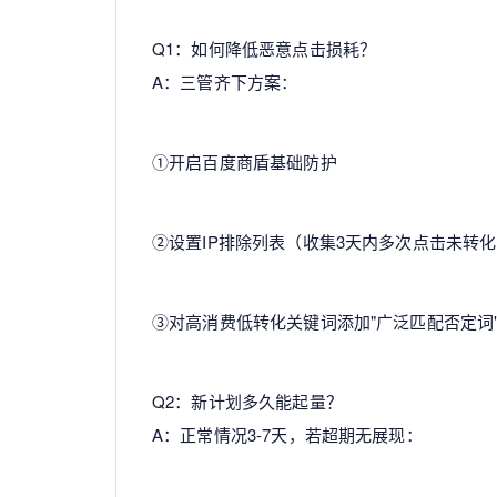
Q1：如何降低恶意点击损耗？
A：三管齐下方案：
①开启百度商盾基础防护
②设置IP排除列表（收集3天内多次点击未转化
③对高消费低转化关键词添加"广泛匹配否定词
Q2：新计划多久能起量？
A：正常情况3-7天，若超期无展现：