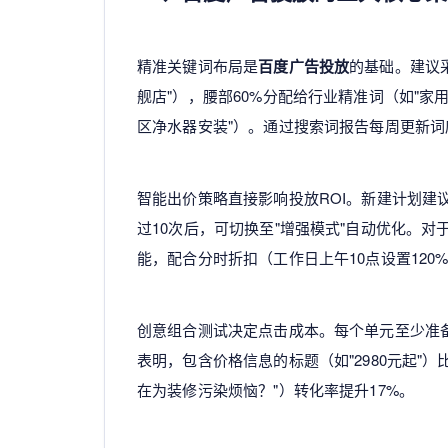
精准关键词布局是
百度广告投放
的基础。建议采
舰店"），腰部60%分配给行业精准词（如"家
区净水器安装"）。通过搜索词报告每周更新词
智能出价策略直接影响投放ROI。新建计划建
过10次后，可切换至"增强模式"自动优化。对
能，配合分时折扣（工作日上午10点设置120
创意组合测试决定点击成本。每个单元至少准备3
表明，包含价格信息的标题（如"2980元起"
在为装修污染烦恼？"）转化率提升17%。