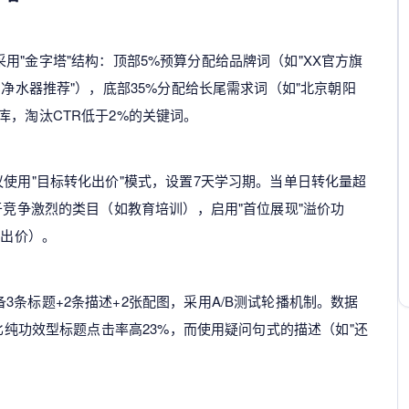
用"金字塔"结构：顶部5%预算分配给品牌词（如"XX官方旗
用净水器推荐"），底部35%分配给长尾需求词（如"北京朝阳
库，淘汰CTR低于2%的关键词。
议使用"目标转化出价"模式，设置7天学习期。当单日转化量超
于竞争激烈的类目（如教育培训），启用"首位展现"溢价功
%出价）。
条标题+2条描述+2张配图，采用A/B测试轮播机制。数据
）比纯功效型标题点击率高23%，而使用疑问句式的描述（如"还