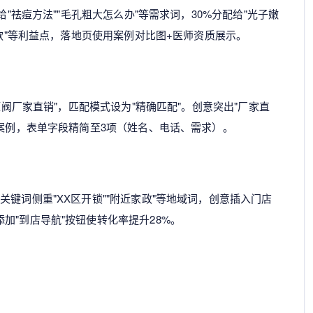
给"祛痘方法""毛孔粗大怎么办"等需求词，30%分配给"光子嫩
付款"等利益点，落地页使用案例对比图+医师资质展示。
压阀厂家直销"，匹配模式设为"精确匹配"。创意突出"厂家直
程案例，表单字段精简至3项（姓名、电话、需求）。
键词侧重"XX区开锁""附近家政"等地域词，创意插入门店
加"到店导航"按钮使转化率提升28%。