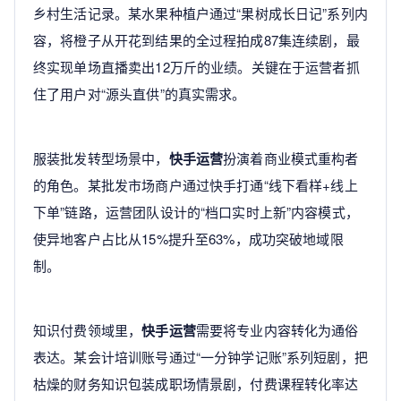
乡村生活记录。某水果种植户通过“果树成长日记”系列内
容，将橙子从开花到结果的全过程拍成87集连续剧，最
终实现单场直播卖出12万斤的业绩。关键在于运营者抓
住了用户对“源头直供”的真实需求。
服装批发转型场景中，
快手运营
扮演着商业模式重构者
的角色。某批发市场商户通过快手打通“线下看样+线上
下单”链路，运营团队设计的“档口实时上新”内容模式，
使异地客户占比从15%提升至63%，成功突破地域限
制。
知识付费领域里，
快手运营
需要将专业内容转化为通俗
表达。某会计培训账号通过“一分钟学记账”系列短剧，把
枯燥的财务知识包装成职场情景剧，付费课程转化率达