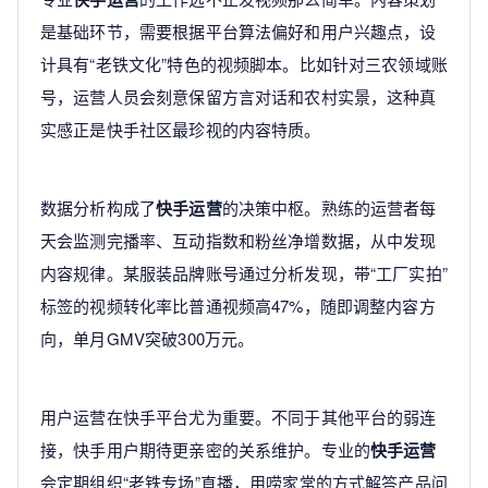
是基础环节，需要根据平台算法偏好和用户兴趣点，设
计具有“老铁文化”特色的视频脚本。比如针对三农领域账
号，运营人员会刻意保留方言对话和农村实景，这种真
实感正是快手社区最珍视的内容特质。
数据分析构成了
快手运营
的决策中枢。熟练的运营者每
天会监测完播率、互动指数和粉丝净增数据，从中发现
内容规律。某服装品牌账号通过分析发现，带“工厂实拍”
标签的视频转化率比普通视频高47%，随即调整内容方
向，单月GMV突破300万元。
用户运营在快手平台尤为重要。不同于其他平台的弱连
接，快手用户期待更亲密的关系维护。专业的
快手运营
会定期组织“老铁专场”直播，用唠家常的方式解答产品问