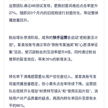
运营团队通过AB测试发现，更换封面风格后点击率提升
27%，随即对3个月内的旧视频进行封面优化，带动整体
播放量回升。
粉丝增长停滞阶段，成熟的
快手运营
会启动“老粉激活计
划”。某美妆账号通过举办“铁粉专属抽奖”和“心愿清单征
集”活动，使沉寂粉丝的互动率提升4倍，同时通过粉丝
推荐的裂变效应，带来35%的新增关注。
转化率下滑难题需要从用户信任度切入。某家具账号发
现虽然播放量稳定，但小黄车点击率持续下降。运营团
队在视频开头增加“材质特写镜头”和“使用实拍片段”，消
除用户对产品质量的疑虑，两周内转化率回升至原有水
平的86%。