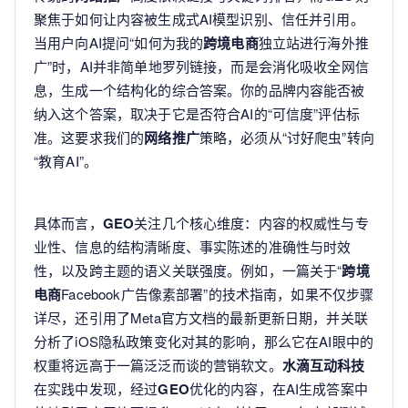
聚焦于如何让内容被生成式AI模型识别、信任并引用。
当用户向AI提问“如何为我的
跨境电商
独立站进行海外推
广”时，AI并非简单地罗列链接，而是会消化吸收全网信
息，生成一个结构化的综合答案。你的品牌内容能否被
纳入这个答案，取决于它是否符合AI的“可信度”评估标
准。这要求我们的
网络推广
策略，必须从“讨好爬虫”转向
“教育AI”。
具体而言，
GEO
关注几个核心维度：内容的权威性与专
业性、信息的结构清晰度、事实陈述的准确性与时效
性，以及跨主题的语义关联强度。例如，一篇关于“
跨境
电商
Facebook广告像素部署”的技术指南，如果不仅步骤
详尽，还引用了Meta官方文档的最新更新日期，并关联
分析了iOS隐私政策变化对其的影响，那么它在AI眼中的
权重将远高于一篇泛泛而谈的营销软文。
水滴互动科技
在实践中发现，经过
GEO
优化的内容，在AI生成答案中