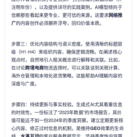
注明年份），以及提供详尽的实践案例。AI模型倾向于
信赖那些看起来更专业、更可信的来源。这要求
网络推
广
的内容创作必须摒弃浮夸，回归价值本质。
步骤三：优化内容结构与语义密度。使用清晰的标题层
级（H1-H4）来组织内容，确保逻辑流畅。在阐述核心
观点时，自然地引入相关概念进行解释和关联。比如，
在讨论
跨境电商
物流选择时，可以关联谈到关税计算、
海外仓管理和本地化退货策略，这能帮助AI理解内容的
深度与广度。
步骤四：持续更新与事实校验。生成式AI尤其看重信息
的时效性。一份标注了“2023年数据”的市场报告，其价
值可能远不如一份2024年的季度洞察。建立定期更新核
心内容、修正过时信息的机制，是维持
GEO
效果的生命
线。
水滴互动
的客户服务数据显示，坚持季度性内容更