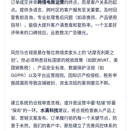
订单成交并非
跨境电商运营
的终点，而是客户关系的起
点。提供多语言、跨时区的客户服务至关重要。及时回
复售前咨询，专业处理售后问题（如退换货、产品使用
指导），能极大提升客户满意度和复购率。一个五星好
评带来的口碑效应，远胜数次广告曝光。
风控与合规是悬在每位跨境卖家头上的“达摩克利斯之
剑”。你必须熟悉目标国家的税收政策（如欧洲VAT、美
国销售税）、产品安全标准、数据保护法规（如
GDPR）以及平台运营规则。因知识产权侵权、税务申
报疏漏而导致店铺被封、资金冻结的案例屡见不鲜。
建立系统的合规审查流程，或许是运营中最“枯燥”却最
“保命”的一环。
水滴科技
建议，将合规检查嵌入产品上
架、营销文案发布、订单履行前的每一个关键节点，防
患于未然。我们的客户中，那些建立了完善风控体系的