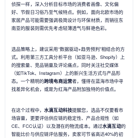
侦探一样，深入分析目标市场的消费者画像、文化偏
好、节假日习俗乃至气候特点。例如，面向北欧市场的
家居产品可能需要强调极简设计与环保材质，而销往东
南亚的服装则需优先考虑轻薄透气与鲜艳色彩。
选品策略上，建议采用“数据驱动+趋势预判”相结合的方
式。利用第三方工具分析平台（如亚马逊、Shopify）上
的搜索量、竞品销量及评论痛点，同时关注社交媒体
（如TikTok、Instagram）上的新兴生活方式与产品形
态。一个精明的
跨境电商运营
者，懂得在蓝海市场中寻
找差异化机会，或是为红海产品附加独特的价值点。
在这个过程中，
水滴互动科技
提醒您，选品不仅要看市
场容量，更要评估供应链的稳定性、产品合规性（如
CE、FCC认证）以及潜在的物流成本。通过
水滴互动
的
智能比价与供应链评估服务，卖家可节省高达40%的初