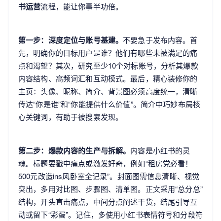
书运营
流程，能让你事半功倍。
第一步：深度定位与账号基建。
不要急于发布内容。首
先，明确你的目标用户是谁？他们有哪些未被满足的痛
点和渴望？其次，研究至少10个对标账号，分析其爆款
内容结构、高频词汇和互动模式。最后，精心装修你的
主页：头像、昵称、简介、背景图必须高度统一，清晰
传达“你是谁”和“你能提供什么价值”。简介中巧妙布局核
心关键词，有助于被搜索发现。
第二步：爆款内容的生产与拆解。
内容是小红书的灵
魂。标题要戳中痛点或激发好奇，例如“租房党必看！
500元改造ins风卧室全记录”。封面图需信息清晰、视觉
突出，多用对比图、步骤图、清单图。正文采用“总分总”
结构，开头直击痛点，中间分点阐述干货，结尾引导互
动或留下“彩蛋”。记住，多使用小红书表情符号和分段符