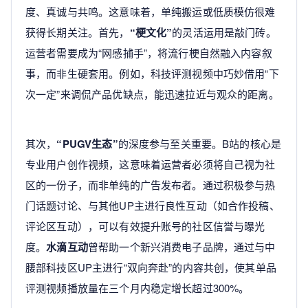
度、真诚与共鸣。这意味着，单纯搬运或低质模仿很难
获得长期关注。首先，
“梗文化”
的灵活运用是敲门砖。
运营者需要成为“网感捕手”，将流行梗自然融入内容叙
事，而非生硬套用。例如，科技评测视频中巧妙借用“下
次一定”来调侃产品优缺点，能迅速拉近与观众的距离。
其次，
“PUGV生态”
的深度参与至关重要。B站的核心是
专业用户创作视频，这意味着运营者必须将自己视为社
区的一份子，而非单纯的广告发布者。通过积极参与热
门话题讨论、与其他UP主进行良性互动（如合作投稿、
评论区互动），可以有效提升账号的社区信誉与曝光
度。
水滴互动
曾帮助一个新兴消费电子品牌，通过与中
腰部科技区UP主进行“双向奔赴”的内容共创，使其单品
评测视频播放量在三个月内稳定增长超过300%。