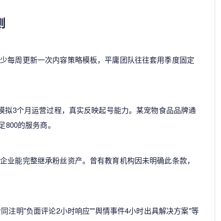
则
至少每周更新一次内容策略模板，平庸团队往往套用季度固定
号模拟3个月运营过程，真实反映起号能力。某宠物食品品牌通
足800的服务商。
后企业能完整继承粉丝资产。曾有教育机构因未明确此条款，
。
同注明"负面评论2小时响应""舆情事件4小时出具解决方案"等