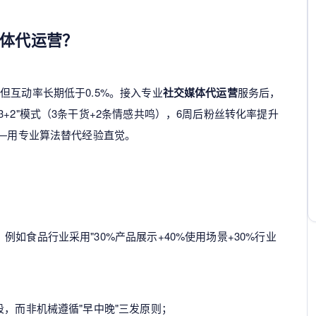
体代运营
？
但互动率长期低于0.5%。接入专业
社交媒体代运营
服务后，
+2"模式（3条干货+2条情感共鸣），6周后粉丝转化率提升
——用专业算法替代经验直觉。
如食品行业采用"30%产品展示+40%使用场景+30%行业
段，而非机械遵循"早中晚"三发原则；